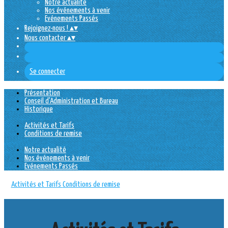
Notre actualité
Nos événements à venir
Evénements Passés
Rejoignez-nous !
▴
▾
Nous contacter
▴
▾
Se connecter
Présentation
Conseil d'Administration et Bureau
Historique
Activités et Tarifs
Conditions de remise
Notre actualité
Nos événements à venir
Evénements Passés
Activités et Tarifs
Conditions de remise