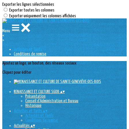
Exporter les lignes sélectionnées
Exporter toutes les colonnes
Exporter uniquement les colonnes affichées
Menu
<
>
Activités et Tarifs
Conditions de remise
Ajoutez un logo, un bouton, des réseaux sociaux
Cliquez pour éditer
RENAISSANCE ET CULTURE SGDB
▴
▾
Présentation
Conseil d'Administration et Bureau
Historique
Activités et Tarifs
▴
▾
Activités et Tarifs
Conditions de remise
Actualités
▴
▾