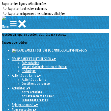
Exporter les lignes sélectionnées
Exporter toutes les colonnes
Exporter uniquement les colonnes affichées
Menu
Ajoutez un logo, un bouton, des réseaux sociaux
Cliquez pour éditer
RENAISSANCE ET CULTURE SGDB
▴
▾
Présentation
Conseil d'Administration et Bureau
Historique
Activités et Tarifs
▴
▾
Activités et Tarifs
Conditions de remise
Actualités
▴
▾
Notre actualité
Nos événements à venir
Evénements Passés
Rejoignez-nous !
▴
▾
Nous contacter
▴
▾