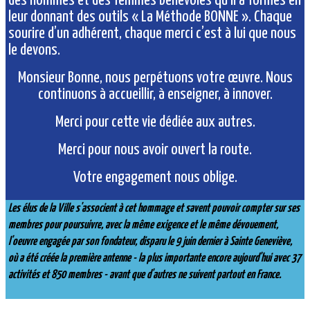
des hommes et des femmes bénévoles qu’il a formés en
leur donnant des outils « La Méthode BONNE ». Chaque
sourire d’un adhérent, chaque merci c’est à lui que nous
le devons.
Monsieur Bonne, nous perpétuons votre œuvre. Nous
continuons à accueillir, à enseigner, à innover.
Merci pour cette vie dédiée aux autres.
Merci pour nous avoir ouvert la route.
Votre engagement nous oblige.
Les élus de la Ville s'associent à cet hommage et savent pouvoir compter sur ses
membres pour poursuivre, avec la même exigence et le même dévouement,
l'oeuvre engagée par son fondateur, disparu le 9 juin dernier à Sainte Geneviève,
où a été créée la première antenne - la plus importante encore aujourd'hui avec 37
activités et 850 membres - avant que d'autres ne suivent partout en France.