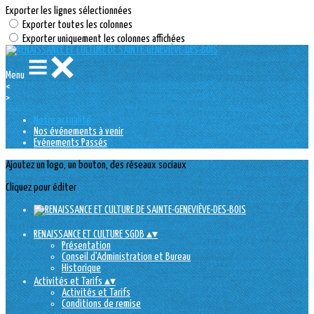
Exporter les lignes sélectionnées
Exporter toutes les colonnes
Exporter uniquement les colonnes affichées
Menu
<
>
Notre actualité
Nos événements à venir
Evénements Passés
Ajoutez un logo, un bouton, des réseaux sociaux
Cliquez pour éditer
RENAISSANCE ET CULTURE SGDB
▴
▾
Présentation
Conseil d'Administration et Bureau
Historique
Activités et Tarifs
▴
▾
Activités et Tarifs
Conditions de remise